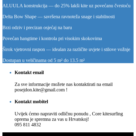
ALUULA konstrukcija — do 25% lakši kite uz povećanu čvrstoću
Delta Bow Shape — savršena ravnoteža snage i stabilnosti
Brzi odziv i precizan osjećaj na baru
Povećan hangtime i kontrola pri visokim skokovima
Širok vjetrovni raspon — idealan za različite uvjete i stilove vožnje
Dostupan u veličinama od 5 m² do 13.5 m²
Kontakt email
Za sve informacije možete nas kontaktirati na email
posejdon.kite@gmail.com !
Kontakt mobitel
Uvijek ćemo napraviti odličnu ponudu , Core kitesurfing
oprema je spremna za vas u Hrvatskoj!
095 811 4832