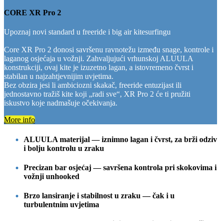
CORE XR Pro 2
Upoznaj novi standard u freeride i big air kitesurfingu
Core XR Pro 2 donosi savršenu ravnotežu između snage, kontrole i
laganog osjećaja u vožnji. Zahvaljujući vrhunskoj ALUULA
konstrukciji, ovaj kite je izuzetno lagan, a istovremeno čvrst i
stabilan u najzahtjevnijim uvjetima.
Bez obzira jesi li ambiciozni skakač, freeride entuzijast ili
jednostavno tražiš kite koji „radi sve“, XR Pro 2 će ti pružiti
iskustvo koje nadmašuje očekivanja.
More info
ALUULA materijal — iznimno lagan i čvrst, za brži odziv
i bolju kontrolu u zraku
Precizan bar osjećaj — savršena kontrola pri skokovima i
vožnji unhooked
Brzo lansiranje i stabilnost u zraku — čak i u
turbulentnim uvjetima