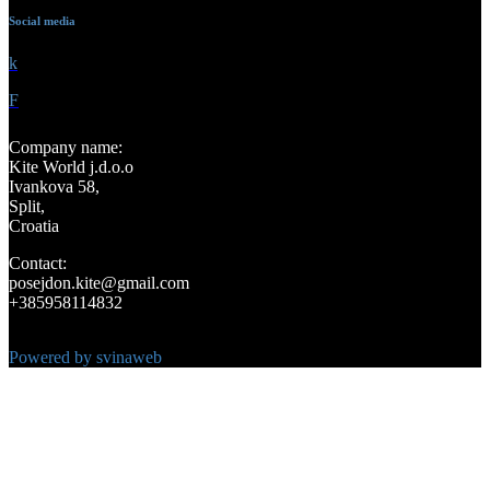
Social media
k
F
Company name:
Kite World j.d.o.o
Ivankova 58,
Split,
Croatia
Contact:
posejdon.kite@gmail.com
+385958114832
Powered by svinaweb