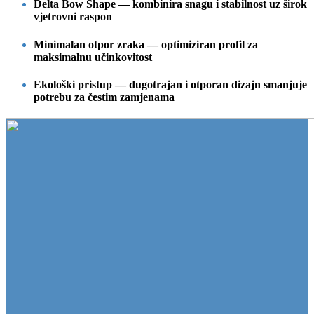
Delta Bow Shape — kombinira snagu i stabilnost uz širok
vjetrovni raspon
Minimalan otpor zraka — optimiziran profil za
maksimalnu učinkovitost
Ekološki pristup — dugotrajan i otporan dizajn smanjuje
potrebu za čestim zamjenama