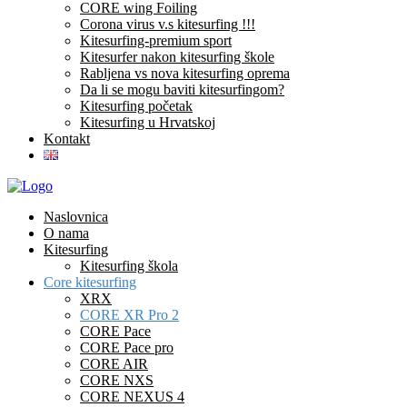
CORE wing Foiling
Corona virus v.s kitesurfing !!!
Kitesurfing-premium sport
Kitesurfer nakon kitesurfing škole
Rabljena vs nova kitesurfing oprema
Da li se mogu baviti kitesurfingom?
Kitesurfing početak
Kitesurfing u Hrvatskoj
Kontakt
Naslovnica
O nama
Kitesurfing
Kitesurfing škola
Core kitesurfing
XRX
CORE XR Pro 2
CORE Pace
CORE Pace pro
CORE AIR
CORE NXS
CORE NEXUS 4