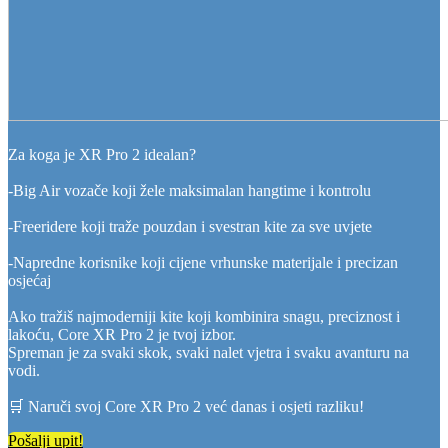
Za koga je XR Pro 2 idealan?
-Big Air vozače koji žele maksimalan hangtime i kontrolu
-Freeridere koji traže pouzdan i svestran kite za sve uvjete
-Napredne korisnike koji cijene vrhunske materijale i precizan
osjećaj
Ako tražiš najmoderniji kite koji kombinira snagu, preciznost i
lakoću, Core XR Pro 2 je tvoj izbor.
Spreman je za svaki skok, svaki nalet vjetra i svaku avanturu na
vodi.
🛒 Naruči svoj Core XR Pro 2 već danas i osjeti razliku!
Pošalji upit!