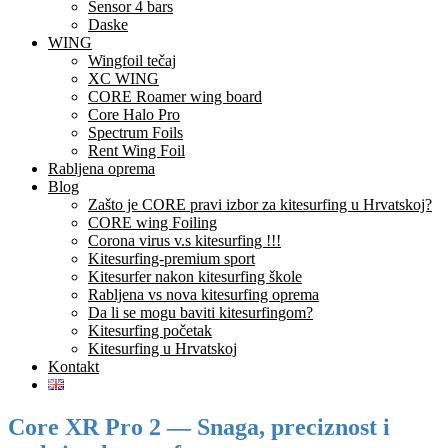
Sensor 4 bars
Daske
WING
Wingfoil tečaj
XC WING
CORE Roamer wing board
Core Halo Pro
Spectrum Foils
Rent Wing Foil
Rabljena oprema
Blog
Zašto je CORE pravi izbor za kitesurfing u Hrvatskoj?
CORE wing Foiling
Corona virus v.s kitesurfing !!!
Kitesurfing-premium sport
Kitesurfer nakon kitesurfing škole
Rabljena vs nova kitesurfing oprema
Da li se mogu baviti kitesurfingom?
Kitesurfing početak
Kitesurfing u Hrvatskoj
Kontakt
Core XR Pro 2 — Snaga, preciznost i