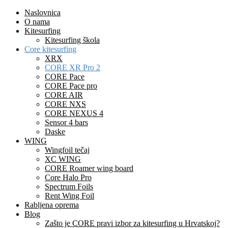
Naslovnica
O nama
Kitesurfing
Kitesurfing škola
Core kitesurfing
XRX
CORE XR Pro 2
CORE Pace
CORE Pace pro
CORE AIR
CORE NXS
CORE NEXUS 4
Sensor 4 bars
Daske
WING
Wingfoil tečaj
XC WING
CORE Roamer wing board
Core Halo Pro
Spectrum Foils
Rent Wing Foil
Rabljena oprema
Blog
Zašto je CORE pravi izbor za kitesurfing u Hrvatskoj?